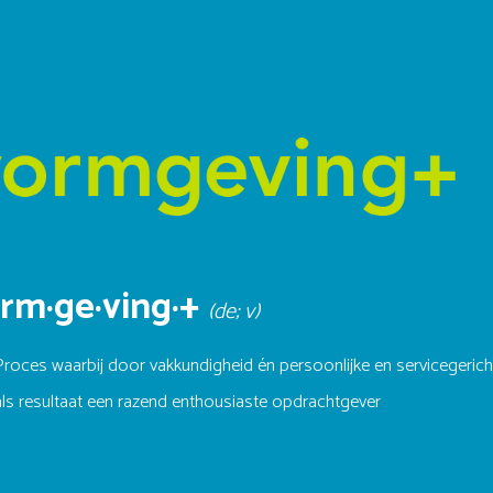
rm·ge·ving·+
(de; v)
Proces waarbij door vakkundigheid én persoonlijke en servicegerich
als resultaat een razend enthousiaste opdrachtgever