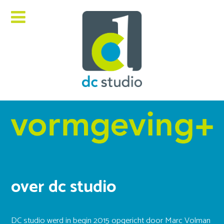
over dc studio
DC studio werd in begin 2015 opgericht door Marc Volman